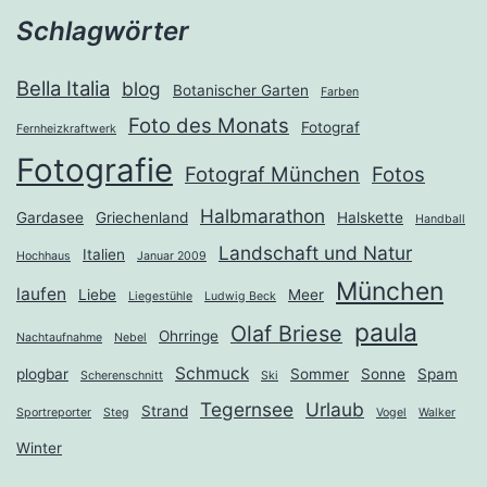
Schlagwörter
Bella Italia
blog
Botanischer Garten
Farben
Foto des Monats
Fotograf
Fernheizkraftwerk
Fotografie
Fotograf München
Fotos
Halbmarathon
Gardasee
Griechenland
Halskette
Handball
Landschaft und Natur
Italien
Hochhaus
Januar 2009
München
laufen
Liebe
Meer
Liegestühle
Ludwig Beck
paula
Olaf Briese
Ohrringe
Nachtaufnahme
Nebel
Schmuck
plogbar
Sommer
Sonne
Spam
Scherenschnitt
Ski
Tegernsee
Urlaub
Strand
Sportreporter
Steg
Vogel
Walker
Winter