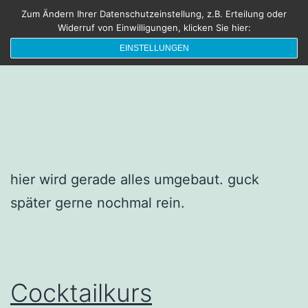
Zum
Zum Ändern Ihrer Datenschutzeinstellung, z.B. Erteilung oder
FRISCHEBRIESE
Menü
Widerruf von Einwilligungen, klicken Sie hier:
Inhalt
Die Sonne lacht – Blende Acht
EINSTELLUNGEN
springen
hier wird gerade alles umgebaut. guck
später gerne nochmal rein.
Cocktailkurs