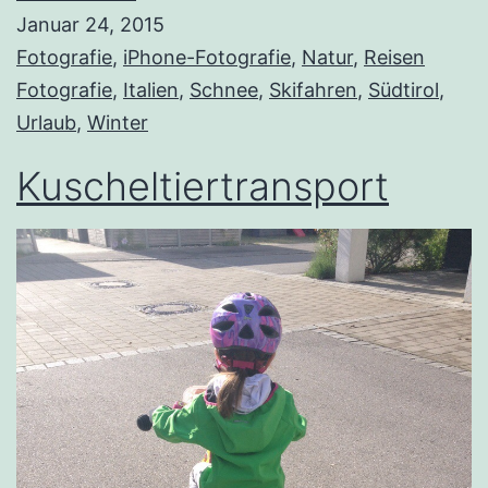
Januar 24, 2015
Trafoi
Fotografie
, 
iPhone-Fotografie
, 
Natur
, 
Reisen
/
Fotografie
, 
Italien
, 
Schnee
, 
Skifahren
, 
Südtirol
, 
Südtir
Urlaub
, 
Winter
Kuscheltiertransport