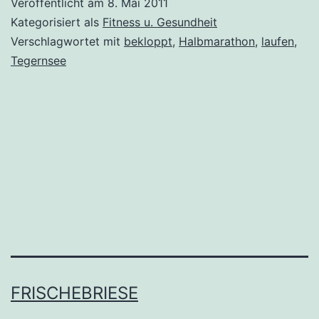
Veröffentlicht am
8. Mai 2011
total
Kategorisiert als
Fitness u. Gesundheit
bekloppt?
Verschlagwortet mit
bekloppt
,
Halbmarathon
,
laufen
,
Tegernsee
FRISCHEBRIESE