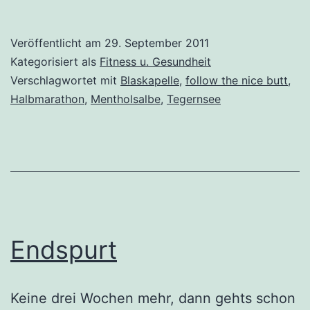
war
das:
Veröffentlicht am
29. September 2011
mein
Kategorisiert als
Fitness u. Gesundheit
erster
Verschlagwortet mit
Blaskapelle
,
follow the nice butt
,
Halbmarathon
,
Mentholsalbe
,
Tegernsee
Halbmarathon
Endspurt
Keine drei Wochen mehr, dann gehts schon