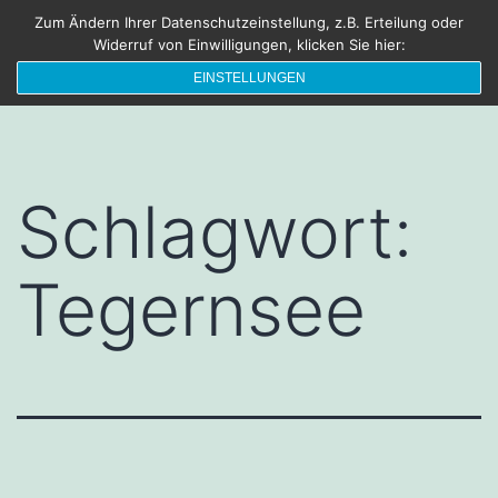
Zum
Zum Ändern Ihrer Datenschutzeinstellung, z.B. Erteilung oder
FRISCHEBRIESE
Menü
Widerruf von Einwilligungen, klicken Sie hier:
Inhalt
Die Sonne lacht – Blende Acht
EINSTELLUNGEN
springen
Schlagwort:
Tegernsee