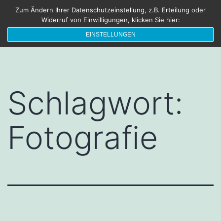
Zum
Zum Ändern Ihrer Datenschutzeinstellung, z.B. Erteilung oder
FRISCHEBRIESE
Menü
Widerruf von Einwilligungen, klicken Sie hier:
Inhalt
Die Sonne lacht – Blende Acht
EINSTELLUNGEN
springen
Schlagwort:
Fotografie