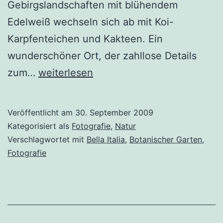
Gebirgslandschaften mit blühendem
Edelweiß wechseln sich ab mit Koi-
Karpfenteichen und Kakteen. Ein
wunderschöner Ort, der zahllose Details
Andre
zum…
weiterlesen
Hellers
botanischer
Veröffentlicht am
30. September 2009
Garten
Kategorisiert als
Fotografie
,
Natur
am
Verschlagwortet mit
Bella Italia
,
Botanischer Garten
,
Fotografie
Gardasee