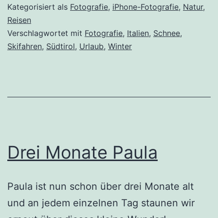
Südtir
Kategorisiert als
Fotografie
,
iPhone-Fotografie
,
Natur
,
Reisen
Verschlagwortet mit
Fotografie
,
Italien
,
Schnee
,
Skifahren
,
Südtirol
,
Urlaub
,
Winter
Drei Monate Paula
Paula ist nun schon über drei Monate alt
und an jedem einzelnen Tag staunen wir