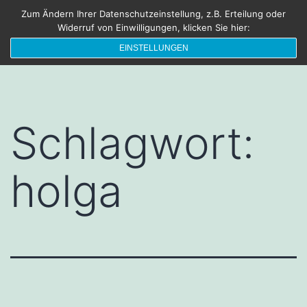
Zum
Zum Ändern Ihrer Datenschutzeinstellung, z.B. Erteilung oder
FRISCHEBRIESE
Menü
Widerruf von Einwilligungen, klicken Sie hier:
Inhalt
Die Sonne lacht – Blende Acht
EINSTELLUNGEN
springen
Schlagwort:
holga