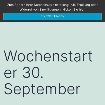
Zum
Zum Ändern Ihrer Datenschutzeinstellung, z.B. Erteilung oder
FRISCHEBRIESE
Menü
Widerruf von Einwilligungen, klicken Sie hier:
Inhalt
Die Sonne lacht – Blende Acht
EINSTELLUNGEN
springen
Wochenstart
er 30.
September